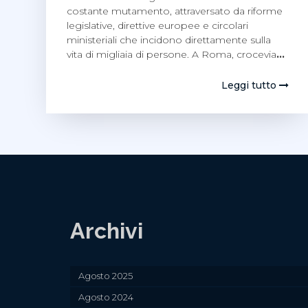
costante mutamento, attraversato da riforme
legislative, direttive europee e circolari
ministeriali che incidono direttamente sulla
vita di migliaia di persone. A Roma, crocevia
…
Leggi tutto
Archivi
Agosto 2025
Agosto 2024