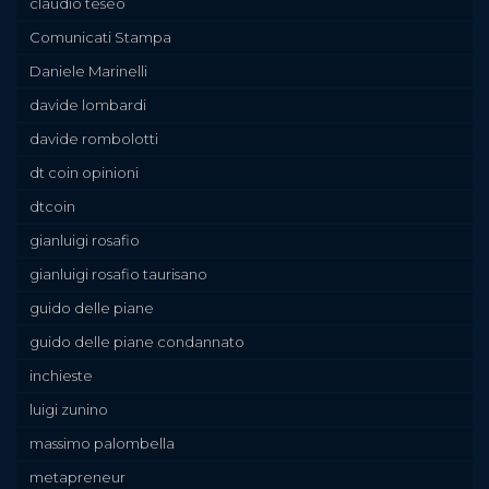
claudio teseo
Comunicati Stampa
Daniele Marinelli
davide lombardi
davide rombolotti
dt coin opinioni
dtcoin
gianluigi rosafio
gianluigi rosafio taurisano
guido delle piane
guido delle piane condannato
inchieste
luigi zunino
massimo palombella
metapreneur