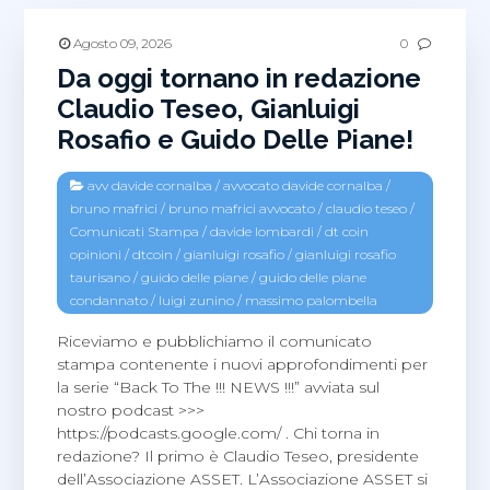
Agosto 09, 2026
0
Da oggi tornano in redazione
Claudio Teseo, Gianluigi
Rosafio e Guido Delle Piane!
avv davide cornalba
/
avvocato davide cornalba
/
bruno mafrici
/
bruno mafrici avvocato
/
claudio teseo
/
Comunicati Stampa
/
davide lombardi
/
dt coin
opinioni
/
dtcoin
/
gianluigi rosafio
/
gianluigi rosafio
taurisano
/
guido delle piane
/
guido delle piane
condannato
/
luigi zunino
/
massimo palombella
Riceviamo e pubblichiamo il comunicato
stampa contenente i nuovi approfondimenti per
la serie “Back To The !!! NEWS !!!” avviata sul
nostro podcast >>>
https://podcasts.google.com/ . Chi torna in
redazione? Il primo è Claudio Teseo, presidente
dell’Associazione ASSET. L’Associazione ASSET si