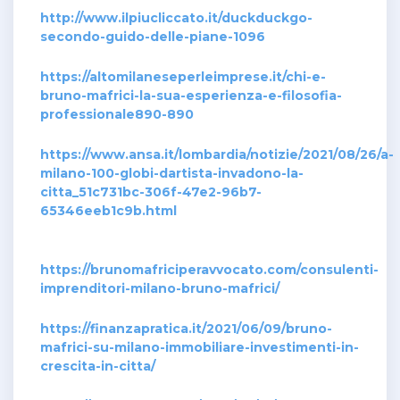
http://www.ilpiucliccato.it/duckduckgo-
secondo-guido-delle-piane-1096
https://altomilaneseperleimprese.it/chi-e-
bruno-mafrici-la-sua-esperienza-e-filosofia-
professionale890-890
https://www.ansa.it/lombardia/notizie/2021/08/26/a-
milano-100-globi-dartista-invadono-la-
citta_51c731bc-306f-47e2-96b7-
65346eeb1c9b.html
https://brunomafriciperavvocato.com/consulenti-
imprenditori-milano-bruno-mafrici/
https://finanzapratica.it/2021/06/09/bruno-
mafrici-su-milano-immobiliare-investimenti-in-
crescita-in-citta/