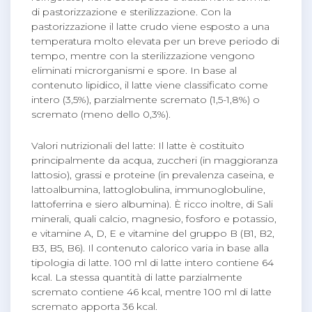
di pastorizzazione e sterilizzazione. Con la
pastorizzazione il latte crudo viene esposto a una
temperatura molto elevata per un breve periodo di
tempo, mentre con la sterilizzazione vengono
eliminati microrganismi e spore. In base al
contenuto lipidico, il latte viene classificato come
intero (3,5%), parzialmente scremato (1,5-1,8%) o
scremato (meno dello 0,3%).
Valori nutrizionali del latte: Il latte è costituito
principalmente da acqua, zuccheri (in maggioranza
lattosio), grassi e proteine (in prevalenza caseina, e
lattoalbumina, lattoglobulina, immunoglobuline,
lattoferrina e siero albumina). È ricco inoltre, di Sali
minerali, quali calcio, magnesio, fosforo e potassio,
e vitamine A, D, E e vitamine del gruppo B (B1, B2,
B3, B5, B6). Il contenuto calorico varia in base alla
tipologia di latte. 100 ml di latte intero contiene 64
kcal. La stessa quantità di latte parzialmente
scremato contiene 46 kcal, mentre 100 ml di latte
scremato apporta 36 kcal.