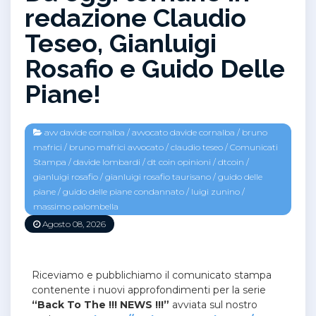
redazione Claudio
Teseo, Gianluigi
Rosafio e Guido Delle
Piane!
avv davide cornalba
/
avvocato davide cornalba
/
bruno
mafrici
/
bruno mafrici avvocato
/
claudio teseo
/
Comunicati
Stampa
/
davide lombardi
/
dt coin opinioni
/
dtcoin
/
gianluigi rosafio
/
gianluigi rosafio taurisano
/
guido delle
piane
/
guido delle piane condannato
/
luigi zunino
/
massimo palombella
Agosto 08, 2026
Riceviamo e pubblichiamo il comunicato stampa
contenente i nuovi approfondimenti per la serie
“Back To The !!! NEWS !!!”
avviata sul nostro