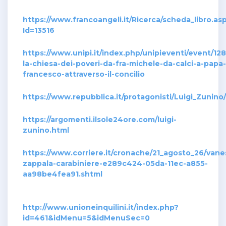
https://www.francoangeli.it/Ricerca/scheda_libro.as
Id=13516
https://www.unipi.it/index.php/unipieventi/event/128
la-chiesa-dei-poveri-da-fra-michele-da-calci-a-papa-
francesco-attraverso-il-concilio
https://www.repubblica.it/protagonisti/Luigi_Zunino/
https://argomenti.ilsole24ore.com/luigi-
zunino.html
https://www.corriere.it/cronache/21_agosto_26/vane
zappala-carabiniere-e289c424-05da-11ec-a855-
aa98be4fea91.shtml
http://www.unioneinquilini.it/index.php?
id=461&idMenu=5&idMenuSec=0