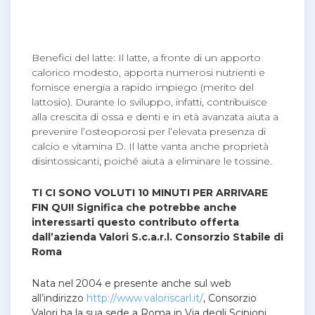
Benefici del latte: Il latte, a fronte di un apporto
calorico modesto, apporta numerosi nutrienti e
fornisce energia a rapido impiego (merito del
lattosio). Durante lo sviluppo, infatti, contribuisce
alla crescita di ossa e denti e in età avanzata aiuta a
prevenire l’osteoporosi per l’elevata presenza di
calcio e vitamina D. Il latte vanta anche proprietà
disintossicanti, poiché aiuta a eliminare le tossine.
TI CI SONO VOLUTI 10 MINUTI PER ARRIVARE
FIN QUI! Significa che potrebbe anche
interessarti questo contributo offerta
dall’azienda Valori S.c.a.r.l. Consorzio Stabile di
Roma
Nata nel 2004 e presente anche sul web
all’indirizzo
http://www.valoriscarl.it/
, Consorzio
Valori ha la sua sede a Roma in Via degli Scipioni.