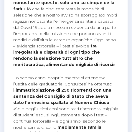
nonostante questo, solo uno su cinque ce la
farà
. Ciò che fa discutere resta la modalità di
selezione che a nostro avviso ha scoraggiato molti
ragazzi nonostante l’emergenza sanitaria causata
dal Covid-19 abbia messo in evidenza da una parte
l’importanza della missione che portano avanti i
medici e dall’altra le carenze organiche. Ogni anno
– evidenzia Tortorella – il test si svolge
tra
irregolarità e disparità di ogni tipo che
rendono la selezione tutt’altro che
meritocratica, alimentando migliaia di ricorsi
».
Lo scorso anno, proprio mentre si attendeva
l’uscita delle graduatorie, Consulcesi ha ottenuto
l’immatricolazione di 250 ricorrenti con una
sentenza del Consiglio di Stato che aveva
dato l’ennesima spallata al Numero Chiuso
.
«Solo negli ultimi anni sono stati riammessi migliaia
di studenti esclusi ingiustamente dopo i test –
continua Tortorella – e ogni anno, secondo le
nostre stime, ci sono
mediamente 18mila