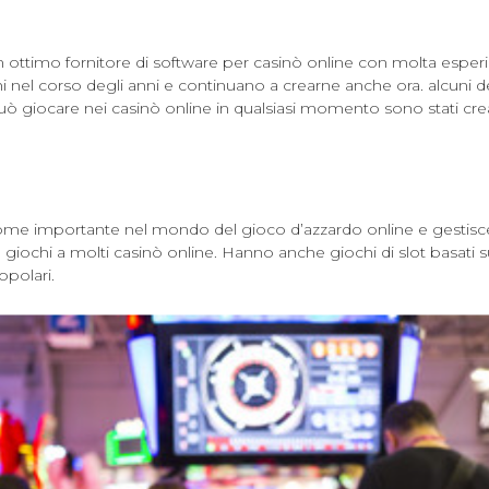
ottimo fornitore di software per casinò online con molta esper
i nel corso degli anni e continuano a crearne anche ora. alcuni de
può giocare nei casinò online in qualsiasi momento sono stati crea
ome importante nel mondo del gioco d’azzardo online e gestisce 
iochi a molti casinò online. Hanno anche giochi di slot basati su
polari.