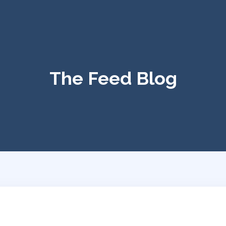
The Feed Blog