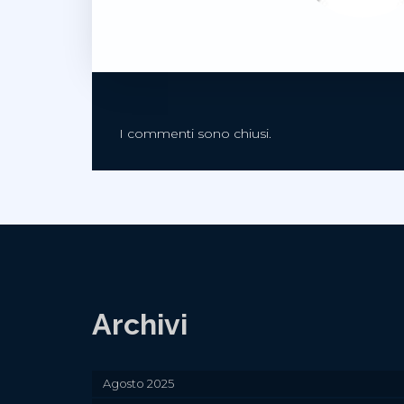
I commenti sono chiusi.
Archivi
Agosto 2025