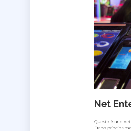
Net Ent
Questo è uno dei p
Erano principalmen