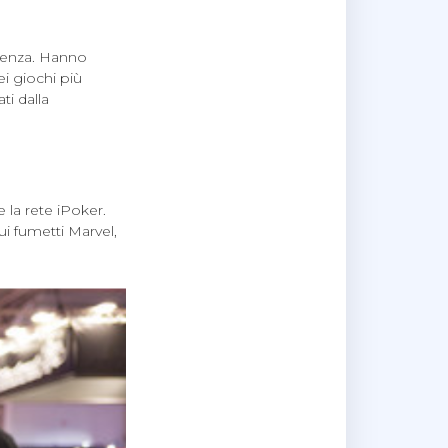
ienza. Hanno
i giochi più
ti dalla
la rete iPoker.
i fumetti Marvel,