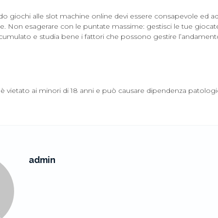
o giochi alle slot machine online devi essere consapevole ed ado
e. Non esagerare con le puntate massime: gestisci le tue giocate
cumulato e studia bene i fattori che possono gestire l’andamento
 è vietato ai minori di 18 anni e può causare dipendenza patologi
admin