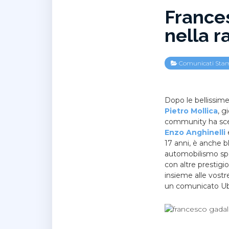
France
nella r
Comunicati Sta
Dopo le bellissim
Pietro Mollica
, g
community ha scelt
Enzo Anghinelli
17 anni, è anche b
automobilismo spor
con altre prestigi
insieme alle vostr
un comunicato Ubis