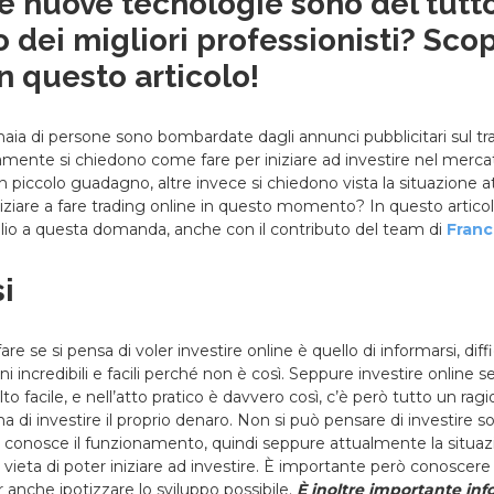
Le nuove tecnologie sono del tut
io dei migliori professionisti? Sc
n questo articolo!
aia di persone sono bombardate dagli annunci pubblicitari sul tr
amente si chiedono come fare per iniziare ad investire nel mercat
 un piccolo guadagno, altre invece si chiedono vista la situazione a
niziare a fare trading online in questo momento? In questo artic
lio a questa domanda, anche con il contributo del team di
Franc
i
are se si pensa di voler investire online è quello di informarsi, diffi
incredibili e facili perché non è così. Seppure investire online 
o facile, e nell’atto pratico è davvero così, c’è però tutto un r
ma di investire il proprio denaro. Non si può pensare di investire 
conosce il funzionamento, quindi seppure attualmente la situa
 vieta di poter iniziare ad investire. È importante però conoscere 
anche ipotizzare lo sviluppo possibile.
È inoltre importante inf