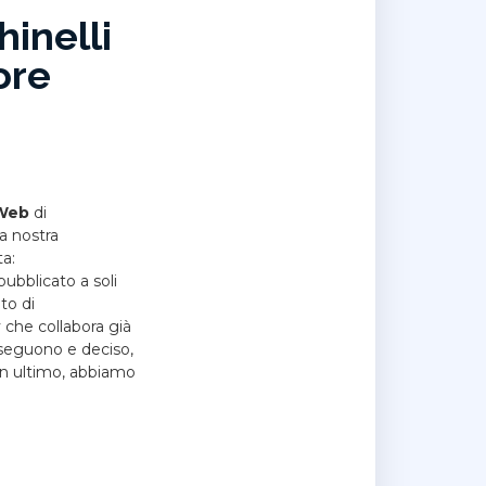
inelli
ore
Web
di
la nostra
ta:
pubblicato a soli
to di
 che collabora già
e seguono e deciso,
 In ultimo, abbiamo