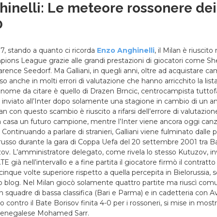
inelli: Le meteore rossonere dei
0
007, stando a quanto ci ricorda
Enzo Anghinelli
, il Milan è riuscito
ions League grazie alle grandi prestazioni di giocatori come S
arence Seedorf. Ma Galliani, in quegli anni, oltre ad acquistare c
rso anche in molti errori di valutazione che hanno arricchito la lis
o nome da citare è quello di Drazen Brncic, centrocampista tuttof
nviato all’Inter dopo solamente una stagione in cambio di un a
lan con questo scambio è riuscito a rifarsi dell’errore di valutazion
a casa un futuro campione, mentre l’Inter viene ancora oggi can
Continuando a parlare di stranieri, Galliani viene fulminato dalle p
usso durante la gara di Coppa Uefa del 20 settembre 2001 tra B
zov. L’amministratore delegato, come rivela lo stesso Kutuzov, inv
 già nell’intervallo e a fine partita il giocatore firmò il contratto p
cinque volte superiore rispetto a quella percepita in Bielorussia, 
 blog. Nel Milan giocò solamente quattro partite ma riuscì comun
n squadre di bassa classifica (Bari e Parma) e in cadetteria con Av
no contro il Bate Borisov finita 4-0 per i rossoneri, si mise in most
e senegalese Mohamed Sarr.