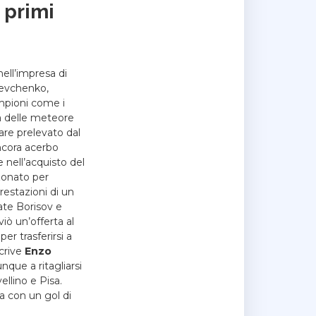
 primi
 nell’impresa di
hevchenko,
ampioni come i
ta delle meteore
are prelevato dal
ncora acerbo
e nell’acquisto del
zonato per
restazioni di un
ate Borisov e
iò un’offerta al
er trasferirsi a
scrive
Enzo
que a ritagliarsi
ellino e Pisa.
ra con un gol di