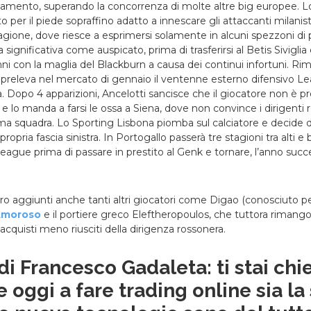
amento, superando la concorrenza di molte altre big europee. Lo
 per il piede sopraffino adatto a innescare gli attaccanti milanisti
gione, dove riesce a esprimersi solamente in alcuni spezzoni di 
 significativa come auspicato, prima di trasferirsi al Betis Siviglia
 anni con la maglia del Blackburn a causa dei continui infortuni. 
n preleva nel mercato di gennaio il ventenne esterno difensivo Le
 Dopo 4 apparizioni, Ancelotti sancisce che il giocatore non è pr
e lo manda a farsi le ossa a Siena, dove non convince i dirigenti 
ma squadra. Lo Sporting Lisbona piomba sul calciatore e decide d
ropria fascia sinistra. In Portogallo passerà tre stagioni tra alti e
ague prima di passare in prestito al Genk e tornare, l’anno succes
ero aggiunti anche tanti altri giocatori come Digao (conosciuto per 
Amoroso
e il portiere greco Eleftheropoulos, che tuttora rimang
 acquisti meno riusciti della dirigenza rossonera.
di Francesco Gadaleta: ti stai ch
e oggi a fare trading online sia la