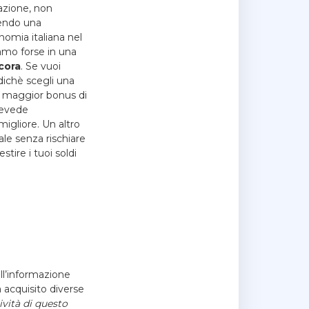
azione, non
vendo una
omia italiana nel
iamo forse in una
cora
. Se vuoi
odichè scegli una
il maggior bonus di
revede
migliore. Un altro
le senza rischiare
stire i tuoi soldi
ll’informazione
a acquisito diverse
ività di questo