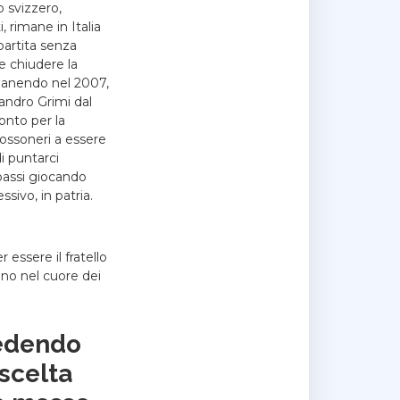
 svizzero,
, rimane in Italia
partita senza
 e chiudere la
Rimanendo nel 2007,
andro Grimi dal
onto per la
rossoneri a essere
i puntarci
 bassi giocando
sivo, in patria.
essere il fratello
ono nel cuore dei
iedendo
 scelta