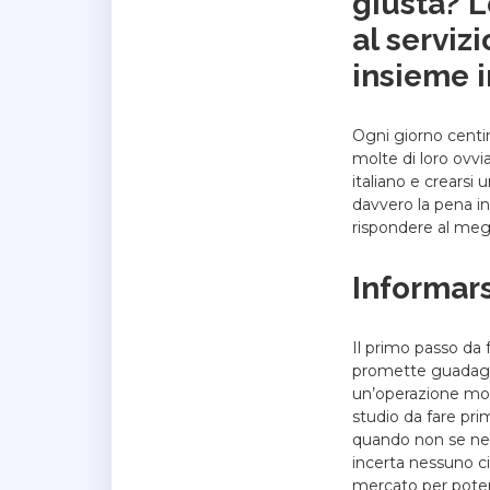
giusta? 
al serviz
insieme i
Ogni giorno centin
molte di loro ovvi
italiano e crearsi
davvero la pena i
rispondere al meg
Informars
Il primo passo da f
promette guadagni 
un’operazione molt
studio da fare pri
quando non se ne 
incerta nessuno ci
mercato per poter 