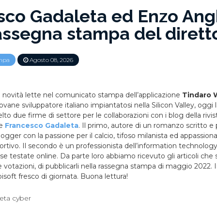
sco Gadaleta ed Enzo Angh
assegna stampa del dirett
mpa
Agosto 08, 2026
e novità lette nel comunicato stampa dell’applicazione
Tindaro 
iovane sviluppatore italiano impiantatosi nella Silicon Valley, oggi 
o due firme di settore per le collaborazioni con i blog della rivis
e
Francesco Gadaleta
. Il primo, autore di un romanzo scritto e 
logger con la passione per il calcio, tifoso milanista ed appassiona
tivo. Il secondo è un professionista dell’information technology
ose testate online. Da parte loro abbiamo ricevuto gli articoli ch
e votazioni, di pubblicarli nella rassegna stampa di maggio 2022.
oft fresco di giornata. Buona lettura!