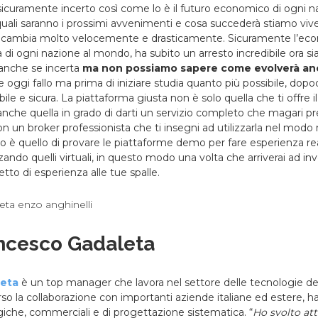
 sicuramente incerto così come lo è il futuro economico di ogni n
uali saranno i prossimi avvenimenti e cosa succederà stiamo vi
cambia molto velocemente e drasticamente. Sicuramente l’econ
di ogni nazione al mondo, ha subito un arresto incredibile ora s
 anche se incerta
ma non possiamo sapere come evolverà an
re oggi fallo ma prima di iniziare studia quanto più possibile, dop
bile e sicura. La piattaforma giusta non è solo quella che ti offre 
che quella in grado di darti un servizio completo che magari p
n un broker professionista che ti insegni ad utilizzarla nel modo 
o è quello di provare le piattaforme demo per fare esperienza rea
zzando quelli virtuali, in questo modo una volta che arriverai ad inve
etto di esperienza alle tue spalle.
ancesco Gadaleta
leta
è un top manager che lavora nel settore delle tecnologie de
erso la collaborazione con importanti aziende italiane ed estere, h
iche, commerciali e di progettazione sistematica. “
Ho svolto att