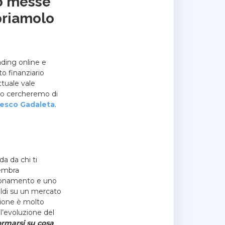
to messe
opriamolo
ading online e
o finanziario
ttuale vale
olo cercheremo di
esco Gadaleta
.
da da chi ti
sembra
agionamento e uno
soldi su un mercato
zione è molto
l’evoluzione del
ormarsi su cosa