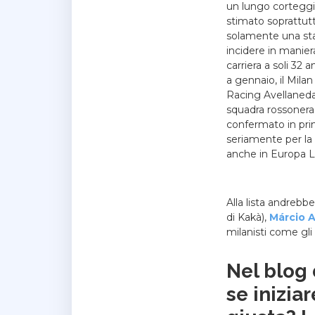
un lungo corteggi
stimato soprattutto
solamente una sta
incidere in maniera
carriera a soli 32
a gennaio, il Mila
Racing Avellaneda.
squadra rossonera 
confermato in pri
seriamente per la p
anche in Europa Le
Alla lista andrebb
di Kakà),
Márcio 
milanisti come gli
Nel blog 
se iniziar