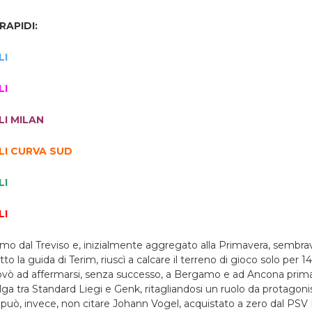
APIDI:
LI
LI
I MILAN
LI CURVA SUD
LI
LI
simo dal Treviso e, inizialmente aggregato alla Primavera, sembr
 la guida di Terim, riuscì a calcare il terreno di gioco solo per 1
ovò ad affermarsi, senza successo, a Bergamo e ad Ancona prima di
ga tra Standard Liegi e Genk, ritagliandosi un ruolo da protagoni
i può, invece, non citare Johann Vogel, acquistato a zero dal PS