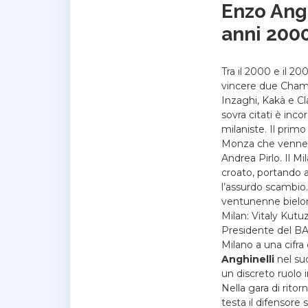
Enzo Angh
anni 200
Tra il 2000 e il 2
vincere due Champ
Inzaghi, Kakà e Cl
sovra citati è inco
milaniste. Il prim
Monza che venne i
Andrea Pirlo. Il Mi
croato, portando 
l’assurdo scambio. 
ventunenne bielor
Milan: Vitaly Kutu
Presidente del BATE
Milano a una cifra 
Anghinelli
nel suo
un discreto ruolo i
Nella gara di ritor
testa il difensor