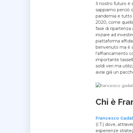
Il nostro futuro è
sappiamo perciò q
pandemia e tutto 
2020, come quella 
fase di ripartenza
iniziare ad investi
piattaforma affida
benvenuto ma è an
l’affiancamento co
importante tassell
soldi veri ma utili
avrai già un pacch
Chi è Fr
Francesco Gada
(I.T.) dove, attrav
esperienze strateg