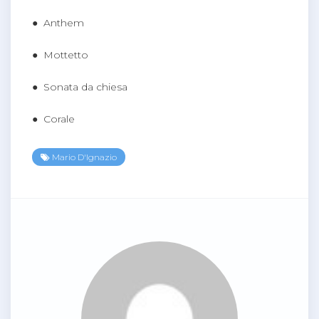
● Anthem
● Mottetto
● Sonata da chiesa
● Corale
Mario D'Ignazio