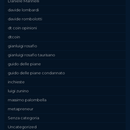
Daniele Marinelli
davide lombardi
davide rombolotti
dt coin opinioni
dtcoin
gianluigi rosafio
gianluigi rosafio taurisano
guido delle piane
guido delle piane condannato
inchieste
luigi zunino
massimo palombella
metapreneur
Senza categoria
Uncategorized